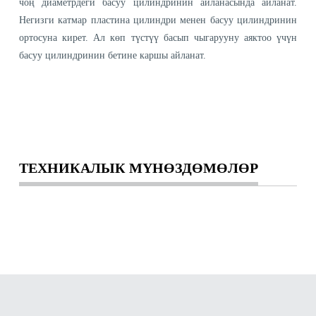
чоң диаметрдеги басуу цилиндринин айланасында айланат.
Негизги катмар пластина цилиндри менен басуу цилиндринин
ортосуна кирет. Ал көп түстүү басып чыгарууну аяктоо үчүн
басуу цилиндринин бетине каршы айланат.
ТЕХНИКАЛЫК МҮНӨЗДӨМӨЛӨР