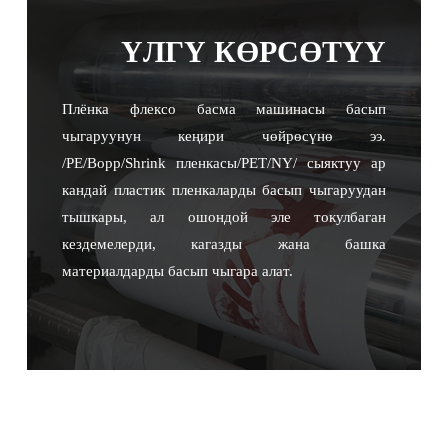
ҮЛГҮ КӨРСӨТҮҮ
Плёнка флексо басма машинасы басып
чыгаруунун кеңири чөйрөсүнө ээ.
/PE/Bopp/Shrink пленкасы/PET/NY/ сыяктуу ар
кандай пластик пленкаларды басып чыгаруудан
тышкары, ал ошондой эле токулбаган
кездемелерди, кагазды жана башка
материалдарды басып чыгара алат.