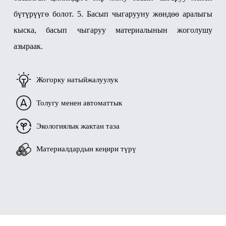
бүтүрүүгө болот.
5. Басып чыгарууну жөндөө аралыгы
кыска, басып чыгаруу материалынын жоголушу
азыраак.
Жогорку натыйжалуулук
Толугу менен автоматтык
Экологиялык жактан таза
Материалдардын кеңири түрү