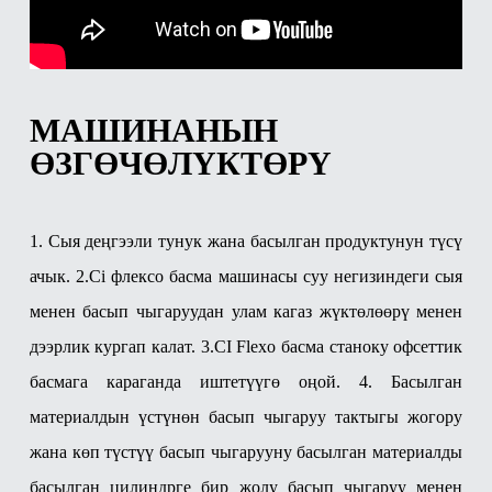
МАШИНАНЫН
ӨЗГӨЧӨЛҮКТӨРҮ
1. Сыя деңгээли тунук жана басылган продуктунун түсү
ачык.
2.Ci флексо басма машинасы суу негизиндеги сыя
менен басып чыгаруудан улам кагаз жүктөлөөрү менен
дээрлик кургап калат.
3.CI Flexo басма станоку офсеттик
басмага караганда иштетүүгө оңой.
4. Басылган
материалдын үстүнөн басып чыгаруу тактыгы жогору
жана көп түстүү басып чыгарууну басылган материалды
басылган цилиндрге бир жолу басып чыгаруу менен