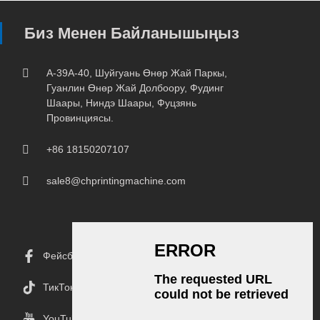
Биз Менен Байланышыңыз
A-39A-40, Шуйгуань Өнөр Жай Паркы,
Гуанлин Өнөр Жай Долбоору, Фудинг
Шаары, Ниндэ Шаары, Фуцзянь
Провинциясы.
+86 18150207107
sale8@chprintingmachine.com
Фейсбук
ТикТок
YouTube