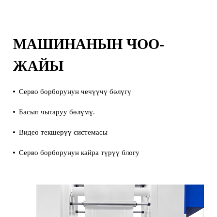
МАШИНАНЫН ЧОО-
ЖАЙЫ
Серво борборунун чечүүчү бөлүгү
Басып чыгаруу бөлүмү.
Видео текшерүү системасы
Серво борборунун кайра түрүү блогу