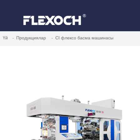
Үй
Продукциялар
CI флексо басма машинасы